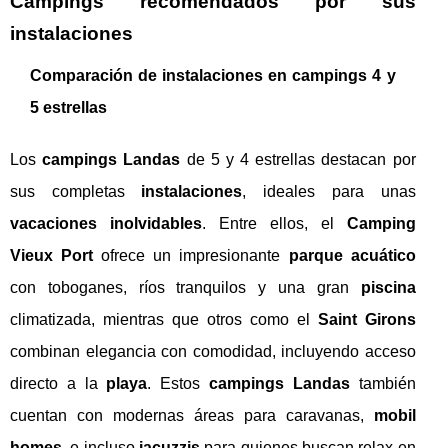
Campings recomendados por sus
instalaciones
Comparación de instalaciones en campings 4 y
5 estrellas
Los
campings Landas
de 5 y 4 estrellas destacan por
sus completas
instalaciones
, ideales para unas
vacaciones inolvidables
. Entre ellos, el
Camping
Vieux Port
ofrece un impresionante
parque acuático
con toboganes, ríos tranquilos y una gran
piscina
climatizada, mientras que otros como el
Saint Girons
combinan elegancia con comodidad, incluyendo acceso
directo a la
playa
. Estos
campings Landas
también
cuentan con modernas áreas para caravanas,
mobil
homes
, e incluso
jacuzzis
para quienes buscan relax en