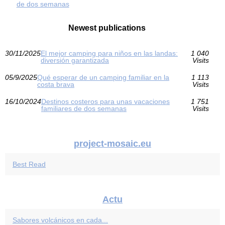
de dos semanas
Newest publications
30/11/2025
El mejor camping para niños en las landas:
1 040
diversión garantizada
Visits
05/9/2025
Qué esperar de un camping familiar en la
1 113
costa brava
Visits
16/10/2024
Destinos costeros para unas vacaciones
1 751
familiares de dos semanas
Visits
project-mosaic.eu
Best Read
Actu
Sabores volcánicos en cada...