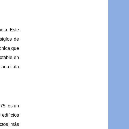
eta. Este
siglos de
cnica que
notable en
 cada cata
775, es un
 edificios
ectos más