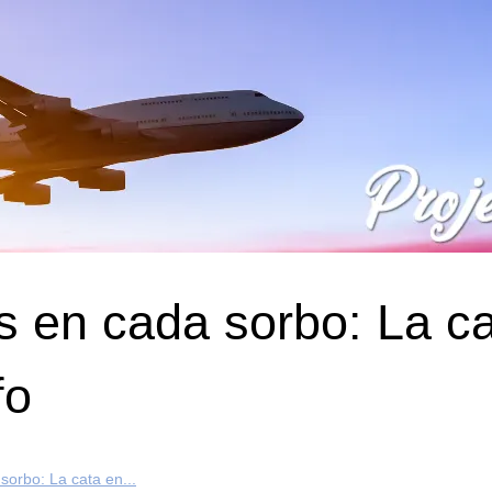
s en cada sorbo: La c
fo
sorbo: La cata en...