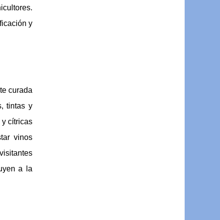
icultores.
ficación y
nte curada
 tintas y
y cítricas
tar vinos
visitantes
uyen a la